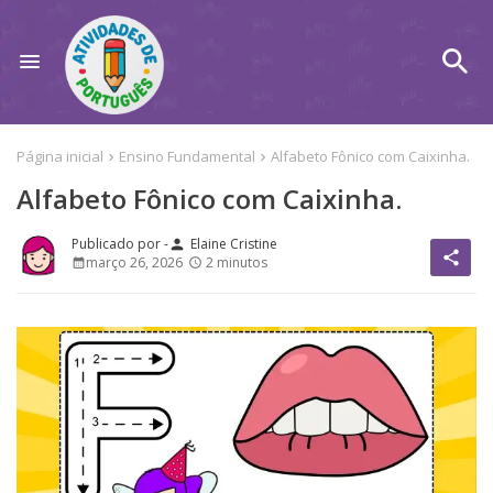
Página inicial
Ensino Fundamental
Alfabeto Fônico com Caixinha.
Alfabeto Fônico com Caixinha.
Elaine Cristine
person
share
março 26, 2026
2 minutos