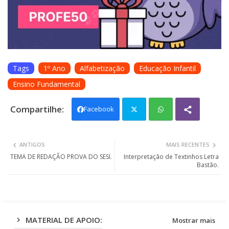
Tags
1º Ano
Alfabetização
Educação Infantil
Ensino Fundamental
Facebook
Twit
Wh
ANTIGOS
MAIS RECENTES
ter
ats
TEMA DE REDAÇÃO PROVA DO SESI.
Interpretação de Textinhos Letra
Bastão.
app
MATERIAL DE APOIO:
Mostrar mais