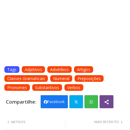
Tags
Adjetivos
Advérbios
Artigos
Classes Gramaticais
Numeral
Preposições
Pronomes
Substantivos
Verbos
Facebook
Twit
Wh
ANTIGOS
MAIS RECENTES
ter
ats