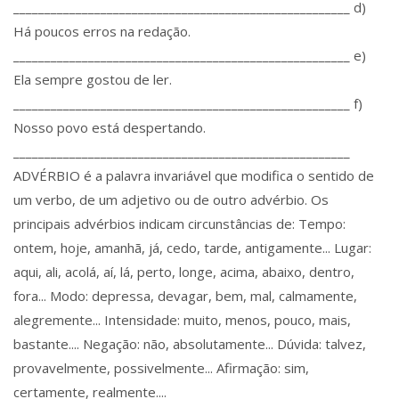
______________________________________________________ d)
Há poucos erros na redação.
______________________________________________________ e)
Ela sempre gostou de ler.
______________________________________________________ f)
Nosso povo está despertando.
______________________________________________________
ADVÉRBIO é a palavra invariável que modifica o sentido de
um verbo, de um adjetivo ou de outro advérbio. Os
principais advérbios indicam circunstâncias de: Tempo:
ontem, hoje, amanhã, já, cedo, tarde, antigamente... Lugar:
aqui, ali, acolá, aí, lá, perto, longe, acima, abaixo, dentro,
fora... Modo: depressa, devagar, bem, mal, calmamente,
alegremente... Intensidade: muito, menos, pouco, mais,
bastante.... Negação: não, absolutamente... Dúvida: talvez,
provavelmente, possivelmente... Afirmação: sim,
certamente, realmente....