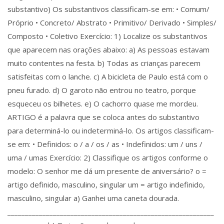
substantivo) Os substantivos classificam-se em: • Comum/
Próprio • Concreto/ Abstrato • Primitivo/ Derivado • Simples/
Composto • Coletivo Exercício: 1) Localize os substantivos
que aparecem nas orações abaixo: a) As pessoas estavam
muito contentes na festa. b) Todas as crianças parecem
satisfeitas com o lanche. c) A bicicleta de Paulo está com o
pneu furado. d) O garoto não entrou no teatro, porque
esqueceu os bilhetes. e) O cachorro quase me mordeu.
ARTIGO é a palavra que se coloca antes do substantivo
para determiná-lo ou indeterminá-lo. Os artigos classificam-
se em: • Definidos: o / a / os / as • Indefinidos: um / uns /
uma / umas Exercício: 2) Classifique os artigos conforme o
modelo: O senhor me dá um presente de aniversário? o =
artigo definido, masculino, singular um = artigo indefinido,
masculino, singular a) Ganhei uma caneta dourada.
___________________________________________________________