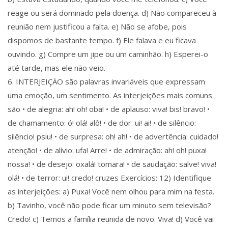
reage ou será dominado pela doença. d) Não compareceu à
reunião nem justificou a falta. e) Não se afobe, pois
dispomos de bastante tempo. f) Ele falava e eu ficava
ouvindo. g) Compre um jipe ou um caminhão. h) Esperei-o
até tarde, mas ele não veio.
6. INTERJEIÇÃO são palavras invariáveis que expressam
uma emoção, um sentimento. As interjeições mais comuns
são • de alegria: ah! oh! oba! • de aplauso: viva! bis! bravo! •
de chamamento: ó! olá! alô! • de dor: ui! ai! • de silêncio:
silêncio! psiu! • de surpresa: oh! ah! • de advertência: cuidado!
atenção! • de alívio: ufa! Arre! • de admiração: ah! oh! puxa!
nossa! • de desejo: oxalá! tomara! • de saudação: salve! viva!
olá! • de terror: ui! credo! cruzes Exercícios: 12) Identifique
as interjeições: a) Puxa! Você nem olhou para mim na festa.
b) Tavinho, você não pode ficar um minuto sem televisão?
Credo! c) Temos a família reunida de novo. Viva! d) Você vai