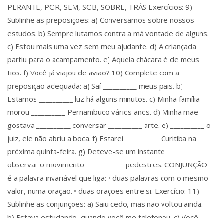
PERANTE, POR, SEM, SOB, SOBRE, TRÁS Exercícios: 9)
Sublinhe as preposições: a) Conversamos sobre nossos
estudos. b) Sempre lutamos contra a má vontade de alguns.
c) Estou mais uma vez sem meu ajudante. d) A criançada
partiu para o acampamento. e) Aquela chácara é de meus
tios. f) Você já viajou de avião? 10) Complete com a
preposição adequada: a) Saí __________ meus pais. b)
Estamos __________ luz há alguns minutos. c) Minha família
morou __________ Pernambuco vários anos. d) Minha mãe
gostava __________ conversar __________ arte. e) __________ o
juiz, ele não abriu a boca. f) Estarei __________ Curitiba na
próxima quinta-feira. g) Deteve-se um instante ___________
observar o movimento ___________ pedestres. CONJUNÇÃO
é a palavra invariável que liga: • duas palavras com o mesmo
valor, numa oração. • duas orações entre si. Exercício: 11)
Sublinhe as conjunções: a) Saiu cedo, mas não voltou ainda.
b) Estava estudando, quando você me telefonou. c) Você