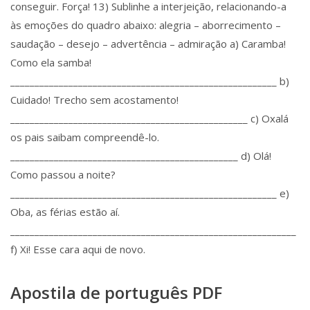
conseguir. Força! 13) Sublinhe a interjeição, relacionando-a
às emoções do quadro abaixo: alegria – aborrecimento –
saudação – desejo – advertência – admiração a) Caramba!
Como ela samba!
_______________________________________________________ b)
Cuidado! Trecho sem acostamento!
_________________________________________________ c) Oxalá
os pais saibam compreendê-lo.
_______________________________________________ d) Olá!
Como passou a noite?
_______________________________________________________ e)
Oba, as férias estão aí.
___________________________________________________________
f) Xi! Esse cara aqui de novo.
Apostila de português PDF