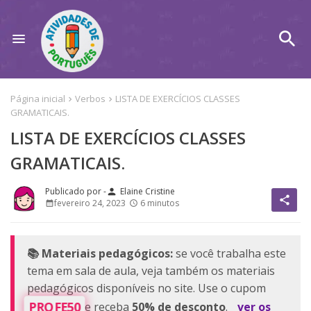
Página inicial
Verbos
LISTA DE EXERCÍCIOS CLASSES
GRAMATICAIS.
LISTA DE EXERCÍCIOS CLASSES
GRAMATICAIS.
Elaine Cristine
person
share
fevereiro 24, 2023
6 minutos
📚 Materiais pedagógicos:
se você trabalha este
tema em sala de aula, veja também os materiais
pedagógicos disponíveis no site. Use o cupom
PROFE50
e receba
50% de desconto
.
ver os