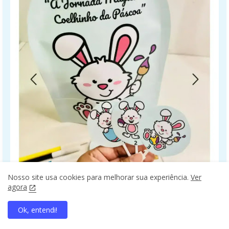
Nosso site usa cookies para melhorar sua experiência.
Ver
agora
Ok, entendi!
home
search
apps
share
present_to_all