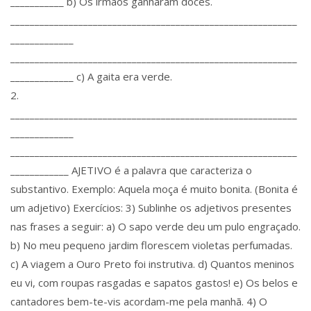
___________ b) Os irmãos ganharam doces.
___________________________________________________________
_____________
___________________________________________________________
_____________ c) A gaita era verde.
2.
___________________________________________________________
_____________
___________________________________________________________
____________ AJETIVO é a palavra que caracteriza o
substantivo. Exemplo: Aquela moça é muito bonita. (Bonita é
um adjetivo) Exercícios: 3) Sublinhe os adjetivos presentes
nas frases a seguir: a) O sapo verde deu um pulo engraçado.
b) No meu pequeno jardim florescem violetas perfumadas.
c) A viagem a Ouro Preto foi instrutiva. d) Quantos meninos
eu vi, com roupas rasgadas e sapatos gastos! e) Os belos e
cantadores bem-te-vis acordam-me pela manhã. 4) O