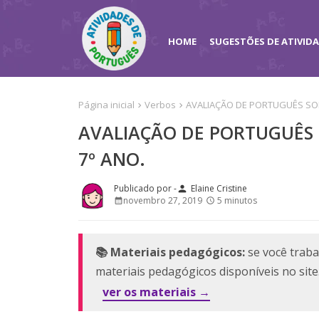
HOME
SUGESTÕES DE ATIVID
Página inicial
Verbos
AVALIAÇÃO DE PORTUGUÊS SOB
AVALIAÇÃO DE PORTUGUÊS 
7º ANO.
Elaine Cristine
person
novembro 27, 2019
5 minutos
📚 Materiais pedagógicos:
se você traba
materiais pedagógicos disponíveis no sit
ver os materiais →