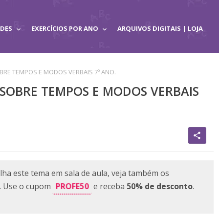
ADES
EXERCÍCIOS POR ANO
ARQUIVOS DIGITAIS | LOJA
RE TEMPOS E MODOS VERBAIS 7º ANO.
SOBRE TEMPOS E MODOS VERBAIS
share
lha este tema em sala de aula, veja também os
PROFE50
e. Use o cupom
e receba
50% de desconto
.