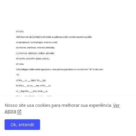
Nosso site usa cookies para melhorar sua experiência.
Ver
agora
Ok, entendi!
home
search
apps
share
present_to_all