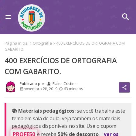
Página inicial
Ortografia
400 EXERCÍCIOS DE ORTOGRAFIA COM
GABARITO.
400 EXERCÍCIOS DE ORTOGRAFIA
COM GABARITO.
Elaine Cristine
person
share
novembro 28, 2019
63 minutos
📚 Materiais pedagógicos:
se você trabalha este
tema em sala de aula, veja também os materiais
pedagógicos disponíveis no site. Use o cupom
PROFE50
e receba
50% de desconto
.
ver os