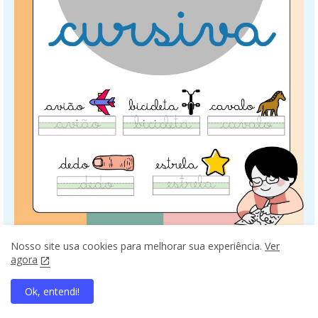
Nosso site usa cookies para melhorar sua experiência.
Ver
agora
Ok, entendi!
home
search
apps
share
present_to_all