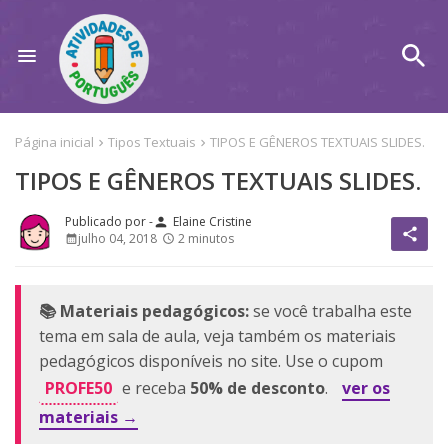
Página inicial
Tipos Textuais
TIPOS E GÊNEROS TEXTUAIS SLIDES.
TIPOS E GÊNEROS TEXTUAIS SLIDES.
Elaine Cristine
person
share
julho 04, 2018
2 minutos
📚 Materiais pedagógicos:
se você trabalha este
tema em sala de aula, veja também os materiais
pedagógicos disponíveis no site. Use o cupom
PROFE50
e receba
50% de desconto
.
ver os
materiais →