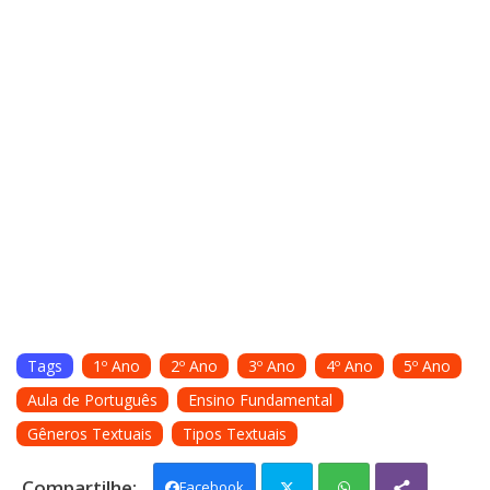
Tags
1º Ano
2º Ano
3º Ano
4º Ano
5º Ano
Aula de Português
Ensino Fundamental
Gêneros Textuais
Tipos Textuais
Facebook