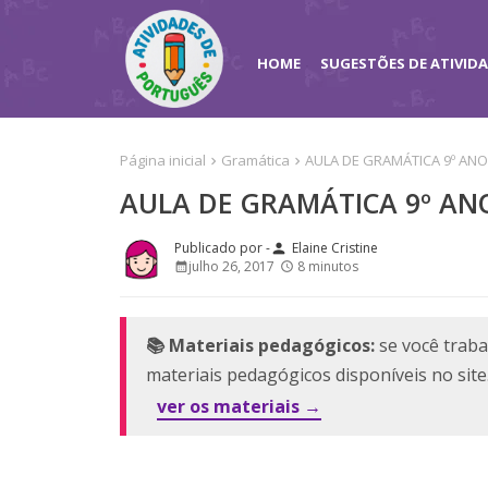
HOME
SUGESTÕES DE ATIVID
Página inicial
Gramática
AULA DE GRAMÁTICA 9º ANO
AULA DE GRAMÁTICA 9º AN
Elaine Cristine
person
julho 26, 2017
8 minutos
📚 Materiais pedagógicos:
se você traba
materiais pedagógicos disponíveis no sit
ver os materiais →