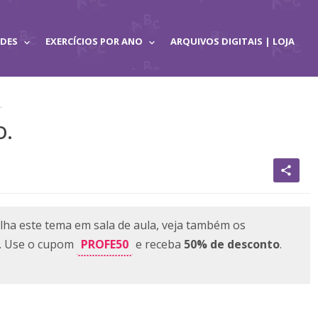
ADES
EXERCÍCIOS POR ANO
ARQUIVOS DIGITAIS | LOJA
.
O.
share
lha este tema em sala de aula, veja também os
PROFE50
e. Use o cupom
e receba
50% de desconto
.