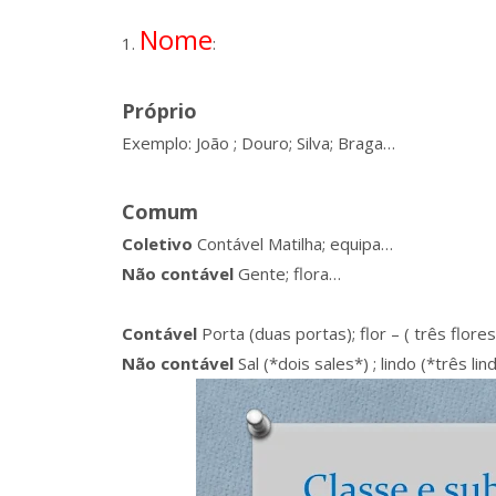
Nome
1.
:
Próprio
Exemplo: João ; Douro; Silva; Braga…
Comum
Coletivo
Contável Matilha; equipa…
Não contável
Gente; flora…
Contável
Porta (duas portas); flor – ( três flo
Não contável
Sal (*dois sales*) ; lindo (*três li