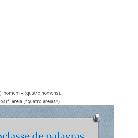
res); homem – (quatro homens)…
ndos)*; areia (*quatro areias*)