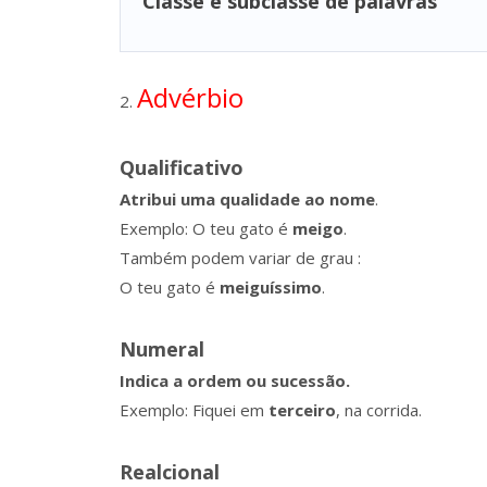
Classe e subclasse de palavras
Advérbio
2.
Qualificativo
Atribui uma qualidade ao nome
.
Exemplo: O teu gato é
meigo
.
Também podem variar de grau :
O teu gato é
meiguíssimo
.
Numeral
Indica a ordem ou sucessão.
Exemplo: Fiquei em
terceiro
, na corrida.
Realcional