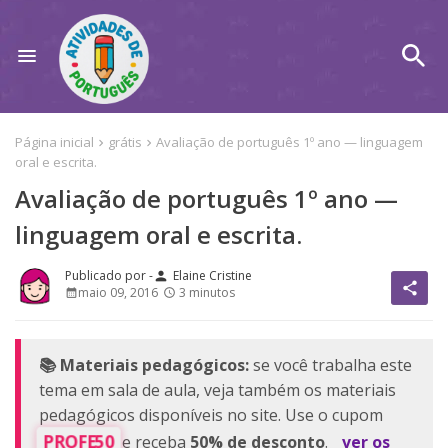
Página inicial
grátis
Avaliação de português 1º ano — linguagem
oral e escrita.
Avaliação de português 1º ano —
linguagem oral e escrita.
Elaine Cristine
person
share
maio 09, 2016
3 minutos
📚 Materiais pedagógicos:
se você trabalha este
tema em sala de aula, veja também os materiais
pedagógicos disponíveis no site. Use o cupom
PROFE50
e receba
50% de desconto
.
ver os