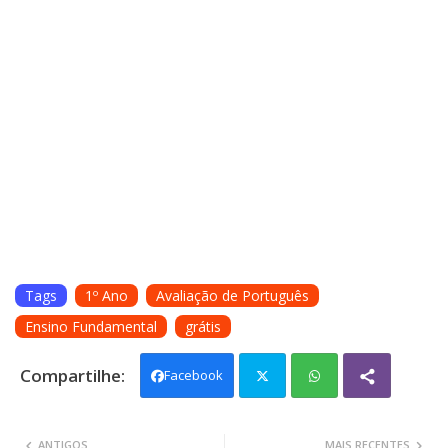
Tags
1º Ano
Avaliação de Português
Ensino Fundamental
grátis
Facebook
Twit
Wh
ANTIGOS
MAIS RECENTES